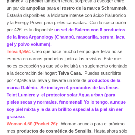
planet
y la
pocket
también tendrá sorpresa a escoger entre
un par de
ampollas para el rostro de la marca Schrammek.
Estarán disponibles la Moisture intense con ácido hialurónico
y la Energy Power para pieles cansadas. Con la suscripción
por 42€, está disponible
un set de Salerm con 6 productos
de la línea Arganology (Champú, mascarilla, serum, laca,
gel y polvo volumen).
Telva 4,95€:
Creo que hace mucho tiempo que Telva no se
esmera en darnos productos junto a las revistas. Este mes
no es excepción ya que sólo incluirá un suplemento orientado
a la decoración del hogar:
Telva Casa.
Puedes suscribirte
por 49,99€ a la Telva y llevarte un lote de
productos de la
marca Galénic. Se incluyen 4 productos de las líneas
Teint Lumiere y el protector solar Aqua urban (para
pieles secas y normales, fenomenal! Yo lo tengo, aunque
soy piel mixta y le da un brillito especial a la piel sin ser
grasoso.
Woman 4,5€ (Pocket 2€):
Woman anuncia para el próximo
mes
productos de cosmética de Sensilis.
Hasta ahora sólo