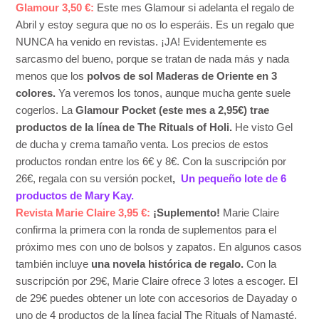
Glamour 3,50 €:
Este mes Glamour si adelanta el regalo de
Abril y estoy segura que no os lo esperáis. Es un regalo que
NUNCA ha venido en revistas. ¡JA! Evidentemente es
sarcasmo del bueno, porque se tratan de nada más y nada
menos que los
p
olvos de sol Maderas de Oriente en 3
colores.
Ya veremos los tonos, aunque mucha gente suele
cogerlos. La
Glamour Pocket (este mes a 2,95€) trae
productos de la línea de The Rituals of Holi.
He visto Gel
de ducha y crema tamaño venta. Los precios de estos
productos rondan entre los 6€ y 8€. Con la suscripción por
26€, regala con su
versión pocket
,
Un pequeño lote de 6
productos de Mary Kay.
Revista Marie Claire 3,95 €:
¡Suplemento!
Marie Claire
confirma la primera con la ronda de suplementos para el
próximo mes con uno de bolsos y zapatos. En algunos casos
también incluye
una novela histórica de regalo.
Con la
suscripción por 29€, Marie Claire ofrece 3 lotes a escoger. El
de 29€ puedes obtener un lote con accesorios de Dayaday o
uno de 4 productos de la línea facial The Rituals of Namasté.