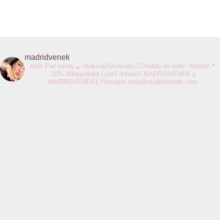
madridvenek
Holi! Piel mixta 🍳 Makeup/Skincare💆🏻‍♀️Hablo de todo✨Madrid📍
-10% #Maquillalia LookFantastic MADRIDVENEK y
MADRIDVENEK1 /Yesstyle
hola@madridvenek.com