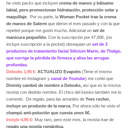
he visto packs que incluyen
crema de manos y bálsamo
labial, pero promocionan hidratación, protección solar y
maquillaje
. Por su parte, la
Woman Pocket trae la crema
de manos de Salerm
que dieron el mes pasado y con la que
repetiré porque me gustó mucho. Adicional un
set de
manicura pequeñito.
Con la suscripción por 47,00€, (no
incluye suscripción a la pocket) obsequian un
set de 3
productos de tratamiento facial Silicium Marin, de Thalgo,
que corrige la pérdida de firmeza y alisa las arrugas
profundas.
Delooks 1,95 €:
ACTUALIZO Evapotis
(Tiene el mismo
nombre en Instagram y
canal de Youtube
) me contó que
Divinity cambió de nombre a Delooks,
así que es la misma
revista con distinto nombre. El chico del kiosko también me lo
comentó. De regalo, para las amantes de
Yves rocher,
incluye un producto de la marca.
Por ahora sólo he visto el
champú anti-polución que cuesta unos 5€.
Instyle 4,95 €:
Muy raro, pero este mes, la revista trae de
regalo una novela romántica.