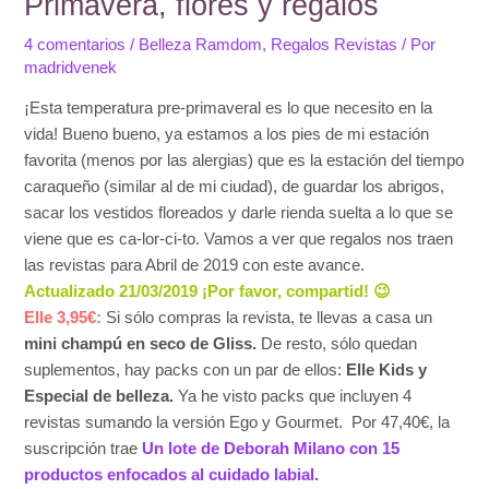
Primavera, flores y regalos
4 comentarios
/
Belleza Ramdom
,
Regalos Revistas
/ Por
madridvenek
¡Esta temperatura pre-primaveral es lo que necesito en la
vida! Bueno bueno, ya estamos a los pies de mi estación
favorita (menos por las alergias) que es la estación del tiempo
caraqueño (similar al de mi ciudad), de guardar los abrigos,
sacar los vestidos floreados y darle rienda suelta a lo que se
viene que es ca-lor-ci-to. Vamos a ver que regalos nos traen
las revistas para Abril de 2019 con este avance.
Actualizado 21/03/2019 ¡Por favor, compartid! 😉
Elle 3,95€:
Si sólo compras la revista, te llevas a casa un
mini champú en seco de Gliss.
De resto, sólo quedan
suplementos, hay packs con
un par de ellos:
Elle Kids y
Especial de belleza.
Ya he visto packs que incluyen 4
revistas sumando la versión Ego y Gourmet. Por 47,40€, la
suscripción trae
Un lote de Deborah Milano con 15
productos enfocados al cuidado labial.