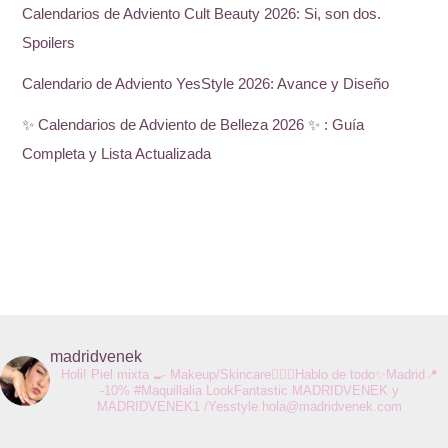
Calendarios de Adviento Cult Beauty 2026: Si, son dos.
Spoilers
Calendario de Adviento YesStyle 2026: Avance y Diseño
✨ Calendarios de Adviento de Belleza 2026 ✨ : Guía
Completa y Lista Actualizada
madridvenek
Holi! Piel mixta 🍳 Makeup/Skincare💆🏻‍♀️Hablo de todo✨Madrid📍
-10% #Maquillalia LookFantastic MADRIDVENEK y
MADRIDVENEK1 /Yesstyle
hola@madridvenek.com