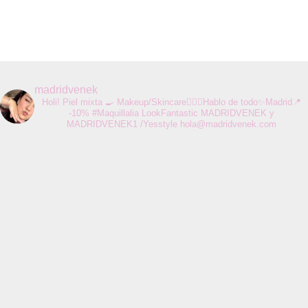
madridvenek
Holi! Piel mixta 🍳 Makeup/Skincare💆🏻‍♀️Hablo de todo✨Madrid📍
-10% #Maquillalia LookFantastic MADRIDVENEK y
MADRIDVENEK1 /Yesstyle
hola@madridvenek.com