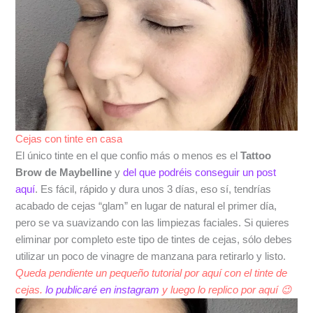
Cejas con tinte en casa
El único tinte en el que confio más o menos es el
Tattoo
Brow de Maybelline
y
del que podréis conseguir un post
aquí
. Es fácil, rápido y dura unos 3 días, eso sí, tendrías
acabado de cejas “glam” en lugar de natural el primer día,
pero se va suavizando con las limpiezas faciales. Si quieres
eliminar por completo este tipo de tintes de cejas, sólo debes
utilizar un poco de vinagre de manzana para retirarlo y listo.
Queda pendiente un pequeño tutorial por aquí con el tinte de
cejas.
lo publicaré en instagram
y luego lo replico por aquí 😉