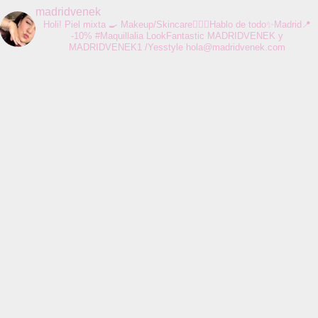
madridvenek
Holi! Piel mixta 🍳 Makeup/Skincare💆🏻‍♀️Hablo de todo✨Madrid📍
-10% #Maquillalia LookFantastic MADRIDVENEK y
MADRIDVENEK1 /Yesstyle
hola@madridvenek.com