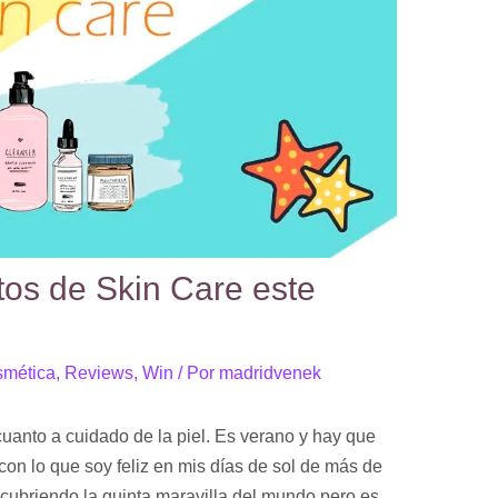
itos de Skin Care este
mética
,
Reviews
,
Win
/ Por
madridvenek
cuanto a cuidado de la piel. Es verano y hay que
 con lo que soy feliz en mis días de sol de más de
ubriendo la quinta maravilla del mundo pero es