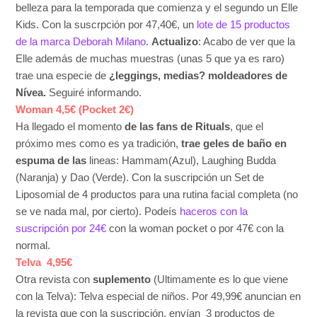
belleza para la temporada que comienza y el segundo un Elle
Kids. Con la suscrpción por 47,40€, un
lote de 15 productos
de la marca Deborah Milano
.
Actualizo
: Acabo de ver que la
Elle además de muchas muestras (unas 5 que ya es raro)
trae una especie de
¿leggings, medias? moldeadores de
Nívea.
Seguiré informando.
Woman 4,5€ (Pocket 2€)
Ha llegado el momento
de las fans de Rituals
, que el
próximo mes como es ya tradición,
trae geles de baño en
espuma de las
lineas: Hammam(Azul), Laughing Budda
(Naranja) y Dao (Verde). Con la suscripción un Set de
Liposomial de 4 productos para una rutina facial completa (no
se ve nada mal, por cierto). Podeís
haceros con la
suscripción por 24€
con la woman pocket o por 47€ con la
normal.
Telva 4,95€
Otra revista con
suplemento
(Ultimamente es lo que viene
con la Telva): Telva especial de niños. Por 49,99€ anuncian en
la revista que con la suscripción, envían 3 productos de