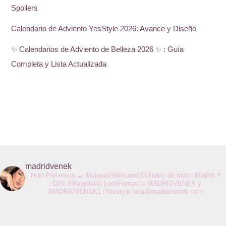
Spoilers
Calendario de Adviento YesStyle 2026: Avance y Diseño
✨ Calendarios de Adviento de Belleza 2026 ✨ : Guía
Completa y Lista Actualizada
madridvenek
Holi! Piel mixta 🍳 Makeup/Skincare💆🏻‍♀️Hablo de todo✨Madrid📍
-10% #Maquillalia LookFantastic MADRIDVENEK y
MADRIDVENEK1 /Yesstyle
hola@madridvenek.com