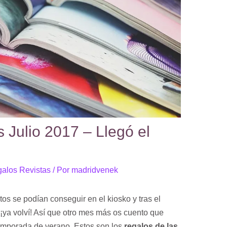
 Julio 2017 – Llegó el
alos Revistas
/ Por
madridvenek
s se podían conseguir en el kiosko y tras el
 ¡ya volví! Así que otro mes más os cuento que
 temporada de verano. Estos son los
regalos de las