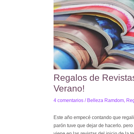
Regalos de Revistas
Verano!
4 comentarios
/
Belleza Ramdom
,
Reg
Este año empecé contando que regalito
parón tuve que dejar de hacerlo. pero
viene en las revistas del inicio de la