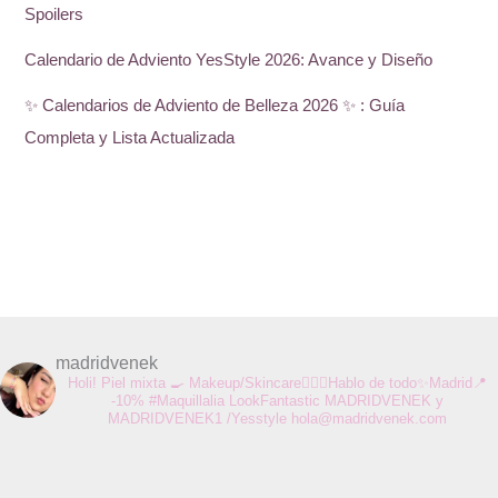
Spoilers
Calendario de Adviento YesStyle 2026: Avance y Diseño
✨ Calendarios de Adviento de Belleza 2026 ✨ : Guía
Completa y Lista Actualizada
madridvenek
Holi! Piel mixta 🍳 Makeup/Skincare💆🏻‍♀️Hablo de todo✨Madrid📍
-10% #Maquillalia LookFantastic MADRIDVENEK y
MADRIDVENEK1 /Yesstyle
hola@madridvenek.com