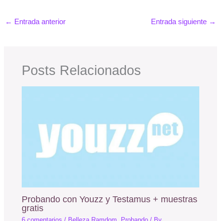
←
Entrada anterior
Entrada siguiente
→
Posts Relacionados
Probando con Youzz y Testamus + muestras
gratis
6 comentarios
/
Belleza Ramdom
,
Probando
/ By