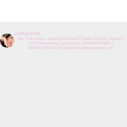
madridvenek
Holi! Piel mixta 🍳 Makeup/Skincare💆🏻‍♀️Hablo de todo✨Madrid📍
-10% #Maquillalia LookFantastic MADRIDVENEK y
MADRIDVENEK1 /Yesstyle
hola@madridvenek.com