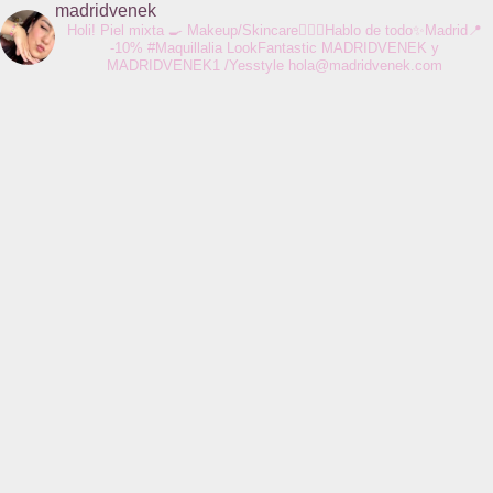
madridvenek
Holi! Piel mixta 🍳 Makeup/Skincare💆🏻‍♀️Hablo de todo✨Madrid📍
-10% #Maquillalia LookFantastic MADRIDVENEK y
MADRIDVENEK1 /Yesstyle
hola@madridvenek.com