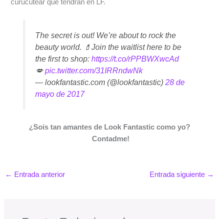
curucutear que tendrán en LF.
The secret is out! We’re about to rock the
beauty world. 💄Join the waitlist here to be
the first to shop:
https://t.co/rPPBWXwcAd
💋
pic.twitter.com/31IRRndwNk
— lookfantastic.com (@lookfantastic)
28 de
mayo de 2017
¿Sois tan amantes de Look Fantastic como yo?
Contadme!
←
Entrada anterior
Entrada siguiente
→