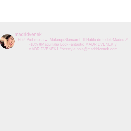
madridvenek
Holi! Piel mixta 🍳 Makeup/Skincare💆🏻‍♀️Hablo de todo✨Madrid📍
-10% #Maquillalia LookFantastic MADRIDVENEK y
MADRIDVENEK1 /Yesstyle
hola@madridvenek.com