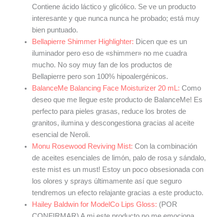
Contiene ácido láctico y glicólico. Se ve un producto
interesante y que nunca nunca he probado; está muy
bien puntuado.
Bellapierre Shimmer Highlighter:
Dicen que es un
iluminador pero eso de «shimmer» no me cuadra
mucho. No soy muy fan de los productos de
Bellapierre pero son 100% hipoalergénicos.
BalanceMe Balancing Face Moisturizer 20 mL:
Como
deseo que me llegue este producto de BalanceMe! Es
perfecto para pieles grasas, reduce los brotes de
granitos, ilumina y descongestiona gracias al aceite
esencial de Neroli.
Monu Rosewood Reviving Mist:
Con la combinación
de aceites esenciales de limón, palo de rosa y sándalo,
este mist es un must! Estoy un poco obsesionada con
los olores y sprays últimamente así que seguro
tendremos un efecto relajante gracias a este producto.
Hailey Baldwin for ModelCo Lips Gloss:
(POR
CONFIRMAR) A mi este producto no me emociona