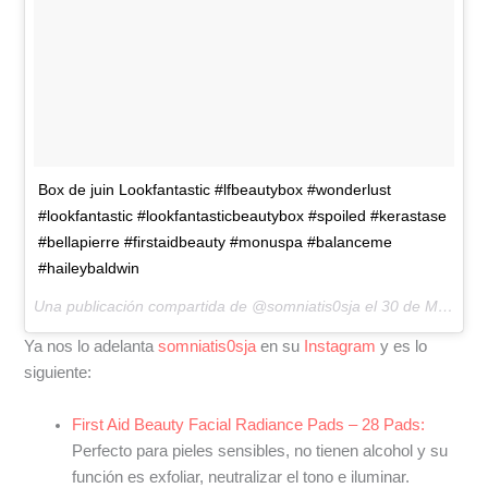
Box de juin Lookfantastic #lfbeautybox #wonderlust
#lookfantastic #lookfantasticbeautybox #spoiled #kerastase
#bellapierre #firstaidbeauty #monuspa #balanceme
#haileybaldwin
Una publicación compartida de @somniatis0sja el
30 de May de 2017 a la(s) 4:34 PDT
Ya nos lo adelanta
somniatis0sja
en su
Instagram
y es lo
siguiente:
First Aid Beauty Facial Radiance Pads – 28 Pads:
Perfecto para pieles sensibles, no tienen alcohol y su
función es exfoliar, neutralizar el tono e iluminar.