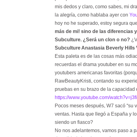
mis dedos y claro, como sabes, mi dr
la alegría, como hablaba ayer con
Yo
hoy no he superado, estoy segura que
más de mi! sino de las diferencias 
Subculture. ¿Será un clon o no?
¿Va
Subculture Anastasia Beverly Hill
Esta paleta es de las cosas más odia
recuerdas el drama youtuber en su m
youtubers americanas favoritas (porqu
RawBeautyKristi, contando su experie
pruebas en su brazo de la capacidad d
https://www.youtube.com/watch?v=j3f
Pocos meses después, W7 sacó “su ver
ventas. Hasta que llegó a España y 
siendo un fiasco?
No nos adelantemos, vamos paso a pas