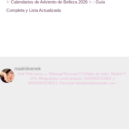
✨ Calendarios de Adviento de Belleza 2026 ✨ : Guía
Completa y Lista Actualizada
madridvenek
Holi! Piel mixta 🍳 Makeup/Skincare💆🏻‍♀️Hablo de todo✨Madrid📍
-10% #Maquillalia LookFantastic MADRIDVENEK y
MADRIDVENEK1 /Yesstyle
hola@madridvenek.com