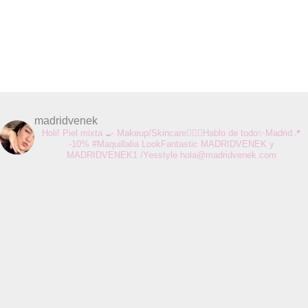
madridvenek
Holi! Piel mixta 🍳 Makeup/Skincare💆🏻‍♀️Hablo de todo✨Madrid📍
-10% #Maquillalia LookFantastic MADRIDVENEK y
MADRIDVENEK1 /Yesstyle
hola@madridvenek.com