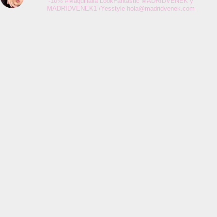
-10% #Maquillalia LookFantastic MADRIDVENEK y
MADRIDVENEK1 /Yesstyle
hola@madridvenek.com