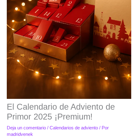
El Calendario de Adviento de
Primor 2025 ¡Premium!
Deja un comentario
/
Calendarios de adviento
/ Por
madridvenek