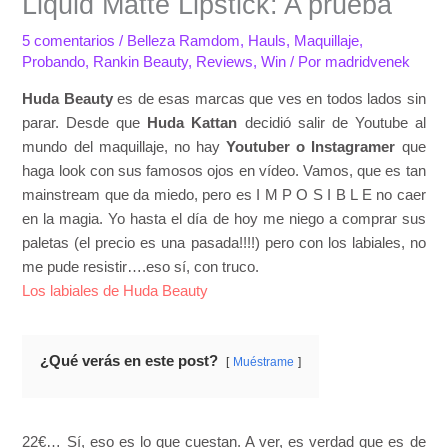
Liquid Matte Lipstick: A prueba
5 comentarios
/
Belleza Ramdom
,
Hauls
,
Maquillaje
,
Probando
,
Rankin Beauty
,
Reviews
,
Win
/ Por
madridvenek
Huda Beauty
es de esas marcas que ves en todos lados sin
parar. Desde que
Huda Kattan
decidió salir de Youtube al
mundo del maquillaje, no hay
Youtuber o Instagramer
que
haga look con sus famosos ojos en vídeo. Vamos, que es tan
mainstream que da miedo, pero es I M P O S I B L E no caer
en la magia. Yo hasta el día de hoy me niego a comprar sus
paletas (el precio es una pasada!!!!) pero con los labiales, no
me pude resistir….eso sí, con truco.
Los labiales de Huda Beauty
¿Qué verás en este post?
Muéstrame
22€… Sí, eso es lo que cuestan. A ver, es verdad que es de