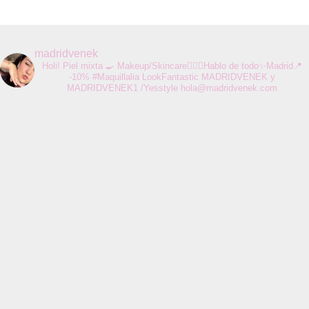
madridvenek
Holi! Piel mixta 🍳 Makeup/Skincare💆🏻‍♀️Hablo de todo✨Madrid📍
-10% #Maquillalia LookFantastic MADRIDVENEK y
MADRIDVENEK1 /Yesstyle
hola@madridvenek.com