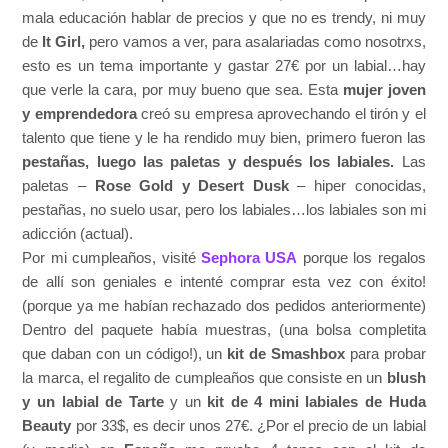
mala educación hablar de precios y que no es trendy, ni muy
de
It Girl,
pero vamos a ver, para asalariadas como nosotrxs,
esto es un tema importante y gastar 27€ por un labial…hay
que verle la cara, por muy bueno que sea. Esta
mujer joven
y emprendedora
creó su empresa aprovechando el tirón y el
talento que tiene y le ha rendido muy bien, primero fueron las
pestañas, luego las paletas y después los labiales.
Las
paletas –
Rose Gold y Desert Dusk
– hiper conocidas,
pestañas, no suelo usar, pero los labiales…los labiales son mi
adicción (actual).
Por mi cumpleaños, visité
Sephora USA
porque los regalos
de allí son geniales e intenté comprar esta vez con éxito!
(porque ya me habían rechazado dos pedidos anteriormente)
Dentro del paquete había muestras, (una bolsa completita
que daban con un código!), un
kit de Smashbox
para probar
la marca, el regalito de cumpleaños que consiste en un
blush
y un labial de Tarte
y un
kit de 4 mini labiales de Huda
Beauty
por 33$, es decir unos 27€. ¿Por el precio de un labial