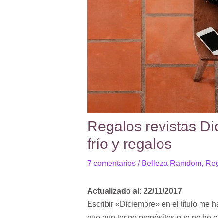
Regalos revistas Di
frío y regalos
7 comentarios
/
Belleza Ramdom
,
Reg
Actualizado al: 22/11/2017
Escribir «Diciembre» en el título me 
que aún tengo propósitos que no he cu