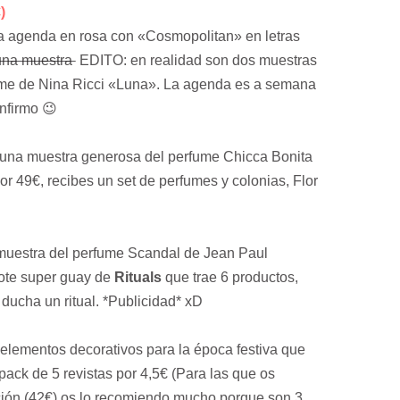
)
na agenda en rosa con «Cosmopolitan» en letras
na muestra
EDITO: en realidad son dos muestras
ume de Nina Ricci «Luna». La agenda es a semana
nfirmo 😉
y una muestra generosa del perfume Chicca Bonita
or 49€, recibes un set de perfumes y colonias, Flor
muestra del perfume Scandal de Jean Paul
 lote super guay de
Rituals
que trae 6 productos,
ducha un ritual. *Publicidad* xD
elementos decorativos para la época festiva que
pack de 5 revistas por 4,5€ (Para las que os
pción (42€) os lo recomiendo mucho porque son 3