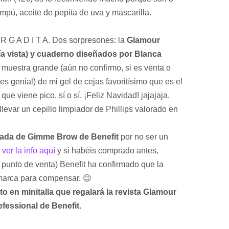
mpú, aceite de pepita de uva y mascarilla.
R G A D I T A. Dos sorpresones: la
Glamour
a vista) y cuaderno diseñados por Blanca
 muestra grande (aún no confirmo, si es venta o
s genial) de mi gel de cejas favoritísimo que es el
ue viene pico, sí o sí. ¡Feliz Navidad! jajajaja.
levar un cepillo limpiador de Phillips valorado en
irada de Gimme Brow de Benefit
por no ser un
ver la info aquí
y si habéis comprado antes,
 punto de venta) Benefit ha confirmado que la
 marca para compensar. 😉
to en minitalla que regalará la revista Glamour
efessional de Benefit.