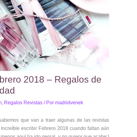
ebrero 2018 – Regalos de
idad
m
,
Regalos Revistas
/ Por
madridvenek
abemos que van a traer algunas de las revistas
Increíble escribir Febrero 2018 cuando faltan aún
l menos aquí ha ido genial y no quieor que acabe:)