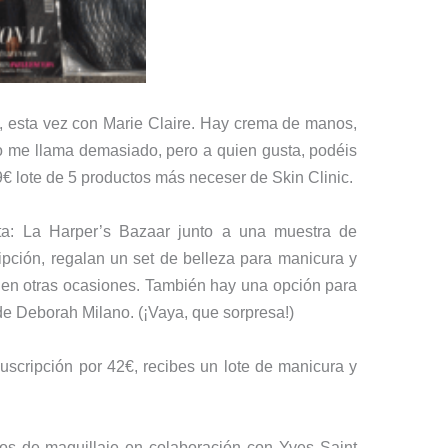
s, esta vez con Marie Claire. Hay crema de manos,
o me llama demasiado, pero a quien gusta, podéis
 29€ lote de 5 productos más neceser de Skin Clinic.
ista: La Harper’s Bazaar junto a una muestra de
pción, regalan un set de belleza para manicura y
 en otras ocasiones. También hay una opción para
 de Deborah Milano. (¡Vaya, que sorpresa!)
suscripción por 42€, recibes un lote de manicura y
os de maquillaje en colaboración con Yves Saint