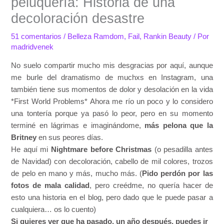
peluquería: Historia de una
decoloración desastre
51 comentarios
/
Belleza Ramdom
,
Fail
,
Rankin Beauty
/ Por
madridvenek
No suelo compartir mucho mis desgracias por aquí, aunque
me burle del dramatismo de muchxs en Instagram, una
también tiene sus momentos de dolor y desolación en la vida
*First World Problems* Ahora me río un poco y lo considero
una tontería porque ya pasó lo peor, pero en su momento
terminé en lágrimas e imaginándome,
más pelona que la
Britney
en sus peores días.
He aquí mi
Nightmare before Christmas
(o pesadilla antes
de Navidad) con decoloración, cabello de mil colores, trozos
de pelo en mano y más, mucho más. (
Pido perdón por las
fotos de mala calidad
, pero creédme, no quería hacer de
esto una historia en el blog, pero dado que le puede pasar a
cualquiera… os lo cuento)
Si quieres ver que ha pasado, un año después, puedes ir