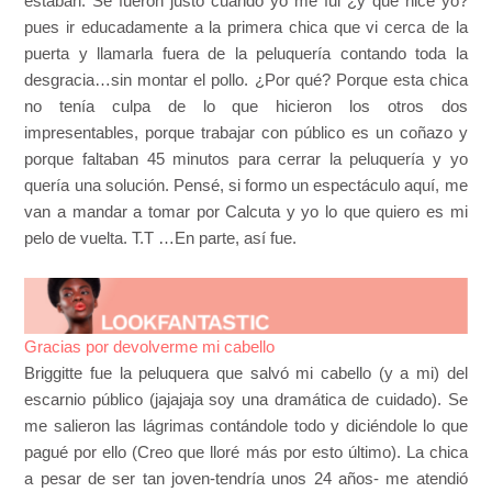
estaban. Se fueron justo cuando yo me fui ¿y que hice yo?
pues ir educadamente a la primera chica que vi cerca de la
puerta y llamarla fuera de la peluquería contando toda la
desgracia…sin montar el pollo. ¿Por qué? Porque esta chica
no tenía culpa de lo que hicieron los otros dos
impresentables, porque trabajar con público es un coñazo y
porque faltaban 45 minutos para cerrar la peluquería y yo
quería una solución. Pensé, si formo un espectáculo aquí, me
van a mandar a tomar por Calcuta y yo lo que quiero es mi
pelo de vuelta. T.T …En parte, así fue.
Gracias por devolverme mi cabello
Briggitte fue la peluquera que salvó mi cabello (y a mi) del
escarnio público (jajajaja soy una dramática de cuidado). Se
me salieron las lágrimas contándole todo y diciéndole lo que
pagué por ello (Creo que lloré más por esto último). La chica
a pesar de ser tan joven-tendría unos 24 años- me atendió