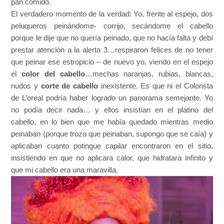
pan comido.
El verdadero momento de la verdad: Yo, frente al espejo, dos
peluqueros peinándome- corrijo, secándome el cabello
porque le dije que no quería peinado, que no hacía falta y debí
prestar atención a la alerta 3…respiraron felices de no tener
que peinar ese estropicio – de nuevo yo, viendo en el espejo
el
color del cabello
…mechas naranjas, rubias, blancas,
nudos y
corte de cabello
inexistente. Es que ni el Colorista
de L’oreal podría haber logrado un panorama semejante. Yo
no podía decir nada… y ellos insistían en el platino del
cabello, en lo bien que me había quedado mientras medio
peinaban (porque trozo que peinaban, supongo que se caía) y
aplicaban cuanto potingue capilar encontraron en el sitio,
insistiendo en que no aplicara calor, que hidratara infinito y
que mi cabello era una maravilla.