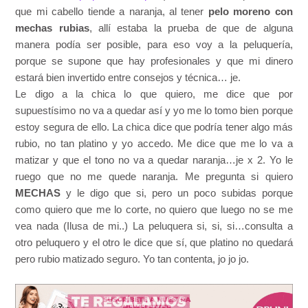
que mi cabello tiende a naranja, al tener
pelo moreno con
mechas rubias
, allí estaba la prueba de que de alguna
manera podía ser posible, para eso voy a la peluquería,
porque se supone que hay profesionales y que mi dinero
estará bien invertido entre consejos y técnica… je.
Le digo a la chica lo que quiero, me dice que por
supuestísimo no va a quedar así y yo me lo tomo bien porque
estoy segura de ello. La chica dice que podría tener algo más
rubio, no tan platino y yo accedo. Me dice que me lo va a
matizar y que el tono no va a quedar naranja…je x 2. Yo le
ruego que no me quede naranja. Me pregunta si quiero
MECHAS
y le digo que si, pero un poco subidas porque
como quiero que me lo corte, no quiero que luego no se me
vea nada (Ilusa de mi..) La peluquera si, si, si…consulta a
otro peluquero y el otro le dice que sí, que platino no quedará
pero rubio matizado seguro. Yo tan contenta, jo jo jo.