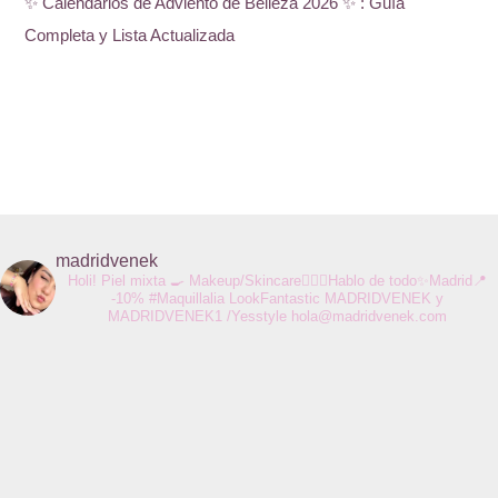
✨ Calendarios de Adviento de Belleza 2026 ✨ : Guía
Completa y Lista Actualizada
madridvenek
Holi! Piel mixta 🍳 Makeup/Skincare💆🏻‍♀️Hablo de todo✨Madrid📍
-10% #Maquillalia LookFantastic MADRIDVENEK y
MADRIDVENEK1 /Yesstyle
hola@madridvenek.com