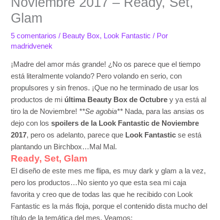
Noviembre 2017 – Ready, Set,
Glam
5 comentarios
/
Beauty Box
,
Look Fantastic
/ Por
madridvenek
¡Madre del amor más grande! ¿No os parece que el tiempo
está literalmente volando? Pero volando en serio, con
propulsores y sin frenos. ¡Que no he terminado de usar los
productos de mi
última Beauty Box de Octubre
y ya está al
tiro la de Noviembre!
**Se agobia**
Nada, para las ansias os
dejo con los
spoilers de la Look Fantastic de Noviembre
2017
, pero os adelanto, parece que
Look Fantastic
se está
plantando un Birchbox…Mal Mal.
Ready, Set, Glam
El diseño de este mes me flipa, es muy dark y glam a la vez,
pero los productos…No siento yo que esta sea mi caja
favorita y creo que de todas las que he recibido con Look
Fantastic es la más floja, porque el contenido dista mucho del
título de la temática del mes. Veamos: