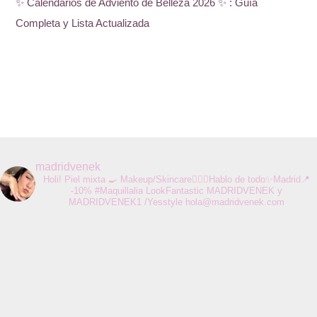
✨ Calendarios de Adviento de Belleza 2026 ✨ : Guía
Completa y Lista Actualizada
madridvenek
Holi! Piel mixta 🍳 Makeup/Skincare💆🏻‍♀️Hablo de todo✨Madrid📍
-10% #Maquillalia LookFantastic MADRIDVENEK y
MADRIDVENEK1 /Yesstyle
hola@madridvenek.com