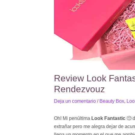
Review Look Fantas
Rendezvouz
Deja un comentario
/
Beauty Box
,
Loo
Oh! Mi penúltima
Look Fantastic
🙁 d
extrañar pero me alegra dejar de acum
llega un momento en el que me agobio 