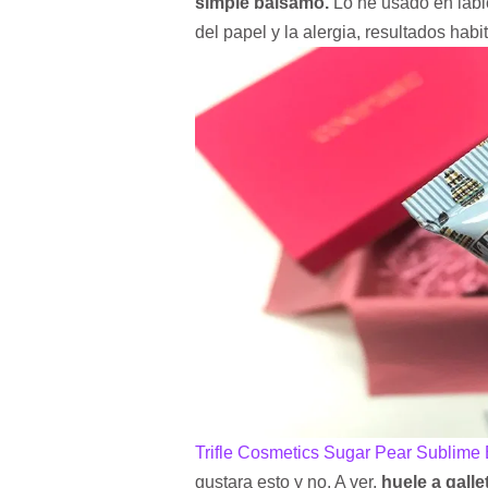
simple bálsamo.
Lo he usado en labio
del papel y la alergia, resultados habi
Trifle Cosmetics Sugar Pear Sublime E
gustara esto y no. A ver,
huele a gallet