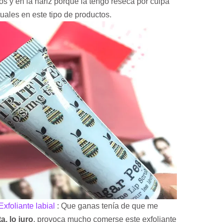
s y en la nariz porque la tengo reseca por culpa
tuales en este tipo de productos.
xfoliante labial
: Que ganas tenía de que me
a, lo juro
, provoca mucho comerse este exfoliante