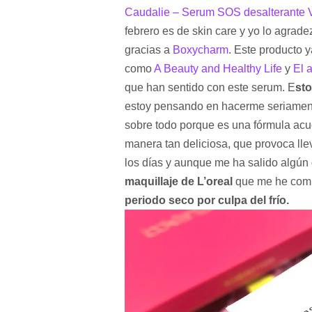
Caudalie – Serum SOS desalterante 
febrero es de skin care y yo lo agrad
gracias a
Boxycharm
. Este producto 
como
A Beauty and Healthy Life
y
El 
que han sentido con este serum. E
sto
estoy pensando en hacerme seriamente
sobre todo porque es una fórmula acuo
manera tan deliciosa, que provoca lle
los días y aunque me ha salido algún
maquillaje de L’oreal
que me he com
periodo seco por culpa del frío.