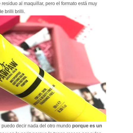
 residuo al maquillar, pero el formato está muy
brilli brilli.
o puedo decir nada del otro mundo
porque es un